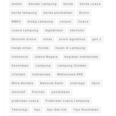
antam
Bandar Lampung
berita
berita cuaca
berita lampung
berita pendidikan
Bisnis
BMKG
bmkg Lampung
cerpen
Cuaca
cuaca Lampung
digitalisasi
ekonomi
Ekonomi bisnis
emas
erson agustinus
gen z
harga emas
Honda
hujan di Lampung
Indonesia
Istana Negara
kegiatan mahasiswa
kesehatan
Lampung
Lampung Selatan
Lifestyle
mahasiswa
Mahasiswa KKN
Mitra Bentala
National Exam
olahraga
Opini
otomotif
Pelindo
pendidikan
prakiraan cuaca
Prakiraan cuaca Lampung
Teknologi
tips
tips dan trik
Tips Kesehatan