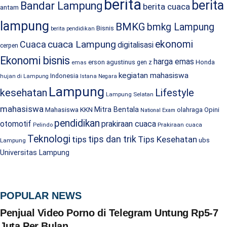
berita
berita
Bandar Lampung
berita cuaca
antam
lampung
BMKG
bmkg Lampung
Bisnis
berita pendidikan
cuaca Lampung
ekonomi
Cuaca
digitalisasi
cerpen
Ekonomi bisnis
harga emas
erson agustinus
Honda
gen z
emas
kegiatan mahasiswa
Indonesia
hujan di Lampung
Istana Negara
Lampung
kesehatan
Lifestyle
Lampung Selatan
mahasiswa
Mitra Bentala
Mahasiswa KKN
olahraga
Opini
National Exam
pendidikan
prakiraan cuaca
otomotif
Prakiraan cuaca
Pelindo
Teknologi
tips dan trik
tips
Tips Kesehatan
ubs
Lampung
Universitas Lampung
POPULAR NEWS
Penjual Video Porno di Telegram Untung Rp5-7
Juta Per Bulan