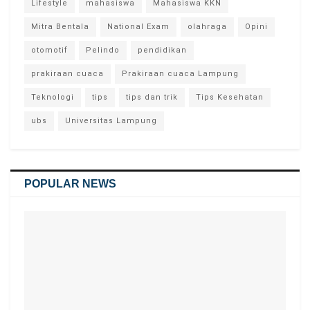
Lifestyle
mahasiswa
Mahasiswa KKN
Mitra Bentala
National Exam
olahraga
Opini
otomotif
Pelindo
pendidikan
prakiraan cuaca
Prakiraan cuaca Lampung
Teknologi
tips
tips dan trik
Tips Kesehatan
ubs
Universitas Lampung
POPULAR NEWS