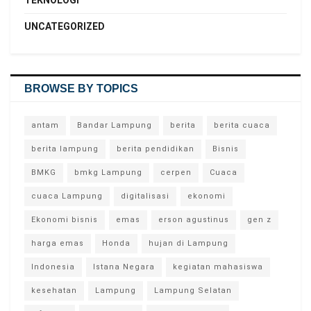
UNCATEGORIZED
BROWSE BY TOPICS
antam
Bandar Lampung
berita
berita cuaca
berita lampung
berita pendidikan
Bisnis
BMKG
bmkg Lampung
cerpen
Cuaca
cuaca Lampung
digitalisasi
ekonomi
Ekonomi bisnis
emas
erson agustinus
gen z
harga emas
Honda
hujan di Lampung
Indonesia
Istana Negara
kegiatan mahasiswa
kesehatan
Lampung
Lampung Selatan