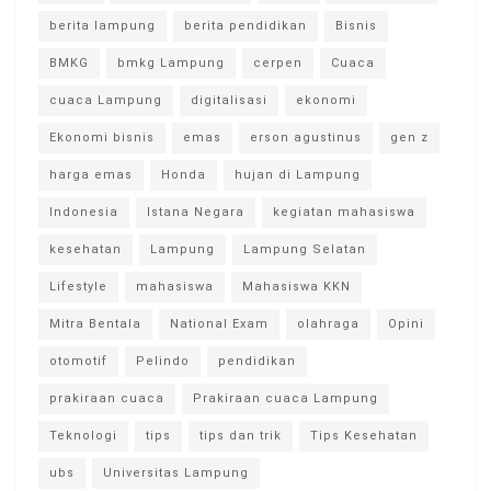
berita lampung
berita pendidikan
Bisnis
BMKG
bmkg Lampung
cerpen
Cuaca
cuaca Lampung
digitalisasi
ekonomi
Ekonomi bisnis
emas
erson agustinus
gen z
harga emas
Honda
hujan di Lampung
Indonesia
Istana Negara
kegiatan mahasiswa
kesehatan
Lampung
Lampung Selatan
Lifestyle
mahasiswa
Mahasiswa KKN
Mitra Bentala
National Exam
olahraga
Opini
otomotif
Pelindo
pendidikan
prakiraan cuaca
Prakiraan cuaca Lampung
Teknologi
tips
tips dan trik
Tips Kesehatan
ubs
Universitas Lampung