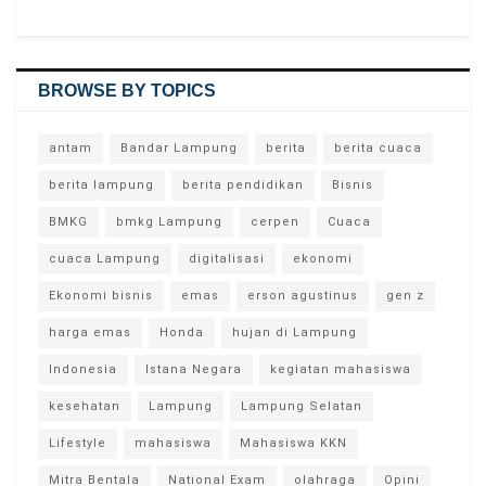
BROWSE BY TOPICS
antam
Bandar Lampung
berita
berita cuaca
berita lampung
berita pendidikan
Bisnis
BMKG
bmkg Lampung
cerpen
Cuaca
cuaca Lampung
digitalisasi
ekonomi
Ekonomi bisnis
emas
erson agustinus
gen z
harga emas
Honda
hujan di Lampung
Indonesia
Istana Negara
kegiatan mahasiswa
kesehatan
Lampung
Lampung Selatan
Lifestyle
mahasiswa
Mahasiswa KKN
Mitra Bentala
National Exam
olahraga
Opini