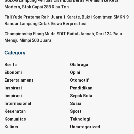
BULOG Lampung Perluas Distribusi Beras Premium ke Retail
Modern, Stok Capai 288 Ribu Ton
Firli Yuda Pratama Raih Juara 1 Karate, Bukti Komitmen SMKN 9
Bandar Lampung Cetak Siswa Berprestasi
Championship Elang Muda SDIT Baitul Jannah, Dari 124 Piala
Menuju Mimpi 500 Juara
Category
Berita
Olahraga
Ekonomi
Opini
Entertainment
Otomotif
Inspirasi
Pendidikan
Inspirasi
Sepak Bola
Internasional
Sosial
Kesehatan
Sport
Komunitas
Teknologi
Kuliner
Uncategorized