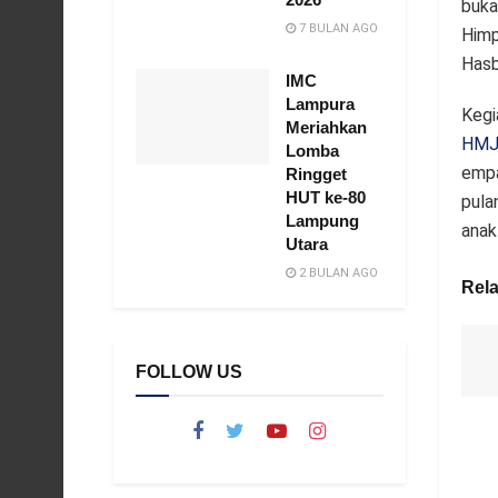
buka
7 BULAN AGO
Himp
Hasb
IMC
Lampura
Kegi
Meriahkan
HMJ 
Lomba
empa
Ringget
HUT ke-80
pula
Lampung
anak
Utara
2 BULAN AGO
Rela
FOLLOW US