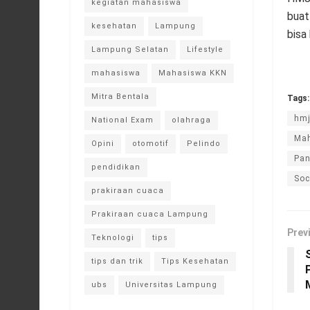
kegiatan mahasiswa
buat
kesehatan
Lampung
bisa
Lampung Selatan
Lifestyle
mahasiswa
Mahasiswa KKN
Mitra Bentala
Tags:
hmj
National Exam
olahraga
Mah
Opini
otomotif
Pelindo
Pan
pendidikan
Soc
prakiraan cuaca
Prakiraan cuaca Lampung
Prev
Teknologi
tips
tips dan trik
Tips Kesehatan
ubs
Universitas Lampung