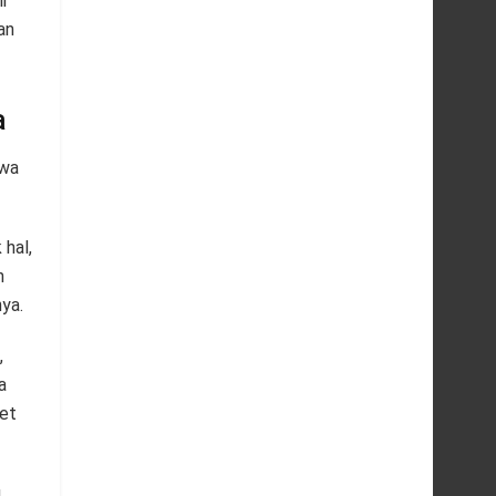
i
an
a
hwa
 hal,
n
nya.
,
a
get
g