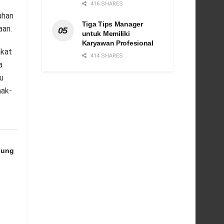
416 SHARES
uhan
Tiga Tips Manager
aan.
untuk Memiliki
Karyawan Profesional
akat
414 SHARES
a
u
ak-
jung