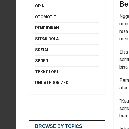
Be
OPINI
Ngga
OTOMOTIF
mome
PENDIDIKAN
rasa
memp
SEPAK BOLA
SOSIAL
Elsa
semb
SPORT
bisa
TEKNOLOGI
Pemi
UNCATEGORIZED
atas
“Keg
sema
berm
BROWSE BY TOPICS