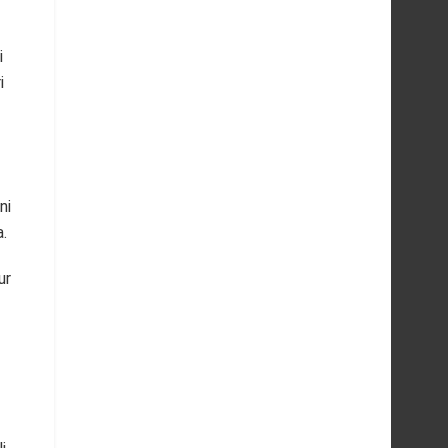
i
i
ni
.
ur