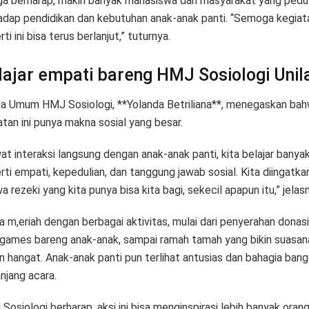
uga berharap, makin banyak mahasiswa dan masyarakat yang pedul
adap pendidikan dan kebutuhan anak-anak panti. “Semoga kegiat
ti ini bisa terus berlanjut,” tuturnya.
lajar empati bareng HMJ Sosiologi Unil
a Umum HMJ Sosiologi, **Yolanda Betriliana**, menegaskan ba
atan ini punya makna sosial yang besar.
at interaksi langsung dengan anak-anak panti, kita belajar banyak
rti empati, kepedulian, dan tanggung jawab sosial. Kita diingatka
 rezeki yang kita punya bisa kita bagi, sekecil apapun itu,” jelas
a m,eriah dengan berbagai aktivitas, mulai dari penyerahan donasi
 games bareng anak-anak, sampai ramah tamah yang bikin suasan
n hangat. Anak-anak panti pun terlihat antusias dan bahagia ban
njang acara.
Sosiologi berharap, aksi ini bisa menginspirasi lebih banyak oran