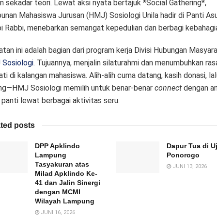
n sekadar teori. Lewat aksi nyata bertajuk *Social Gathering*,
unan Mahasiswa Jurusan (HMJ) Sosiologi Unila hadir di Panti As
i Rabbi, menebarkan semangat kepedulian dan berbagi kebahagi
atan ini adalah bagian dari program kerja Divisi Hubungan Masyar
Sosiologi
. Tujuannya, menjalin silaturahmi dan menumbuhkan ras
ti di kalangan mahasiswa. Alih-alih cuma datang, kasih donasi, lal
ng—HMJ Sosiologi memilih untuk benar-benar
connect
dengan an
 panti lewat berbagai aktivitas seru.
ted posts
DPP Apklindo
Dapur Tua di U
Lampung
Ponorogo
Tasyakuran atas
JUNI 13, 2026
Milad Apklindo Ke-
41 dan Jalin Sinergi
dengan MCMI
Wilayah Lampung
JUNI 16, 2026