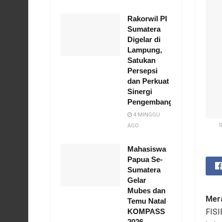
Rakorwil PI
Sumatera
Digelar di
Lampung,
Satukan
Persepsi
dan Perkuat
Sinergi
Pengembang
4 MINGGU
S
AGO
Mahasiswa
Papua Se-
Sumatera
Gelar
Mubes dan
Mera
Temu Natal
KOMPASS
FISI
2026