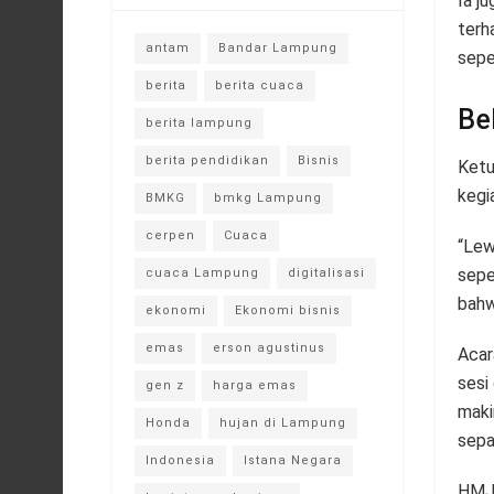
Ia j
terh
antam
Bandar Lampung
seper
berita
berita cuaca
Be
berita lampung
berita pendidikan
Bisnis
Ketu
kegi
BMKG
bmkg Lampung
cerpen
Cuaca
“Lew
sepe
cuaca Lampung
digitalisasi
bahwa
ekonomi
Ekonomi bisnis
emas
erson agustinus
Acar
sesi
gen z
harga emas
maki
Honda
hujan di Lampung
sepa
Indonesia
Istana Negara
HMJ 