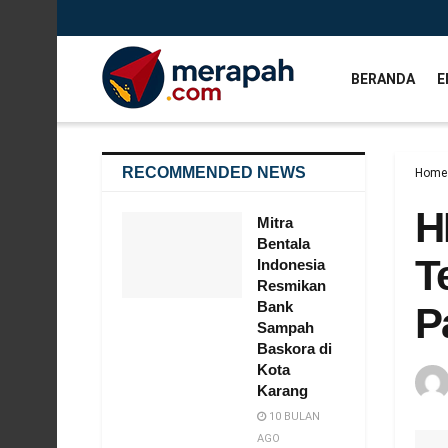
BERANDA
E
RECOMMENDED NEWS
Home
H
Mitra
Bentala
T
Indonesia
Resmikan
Bank
P
Sampah
Baskora di
Kota
Karang
10 BULAN
AGO