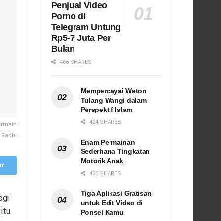
Penjual Video
Porno di
Telegram Untung
Rp5-7 Juta Per
Bulan
466 SHARES
Mempercayai Weton
Tulang Wangi dalam
Perspektif Islam
424 SHARES
ermain
 Rabbi
Enam Permainan
Sederhana Tingkatan
Motorik Anak
er
420 SHARES
Tiga Aplikasi Gratisan
ogi
untuk Edit Video di
itu
Ponsel Kamu