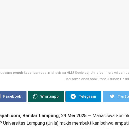
uasana penuh keceriaan saat mahasiswa HMJ Sosiologi Unila berinteraksi dan b
bersama anak-anak Panti Asuhan Hasbi
Facebook
Whatsapp
Telegram
Twitt
pah.com, Bandar Lampung, 24 Mei 2025
— Mahasiswa Sosiol
P Universitas Lampung (Unila) makin membuktikan bahwa empati 