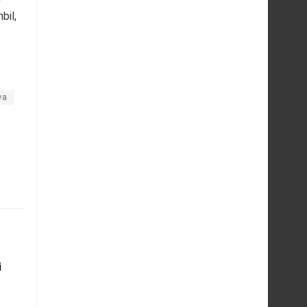
bil,
wa
i