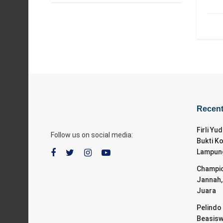
Recen
Firli Yu
Follow us on social media:
Bukti K
Lampung
Champio
Jannah,
Juara
Pelindo 
Beasisw