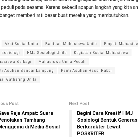
 peduli pada sesama. Karena sekecil apapun langkah yang kita am
 banget memberi arti besar buat mereka yang membutuhkan.
Aksi Sosial Unila
Bantuan Mahasiswa Unila
Empati Mahasis
 sosiologi
HMJ Sosiologi Unila
Kegiatan Sosial Mahasiswa
asiswa Berbagi
Mahasiswa Unila Peduli
ti Asuhan Bandar Lampung
Panti Asuhan Hasbi Rabbi
ial Gathering Unila
ious Post
Next Post
Save Raja Ampat: Suara
Begini Cara Kreatif HMJ
Penolakan Tambang
Sosiologi Bentuk Generas
Menggema di Media Sosial
Berkarakter Lewat
POSKRITER