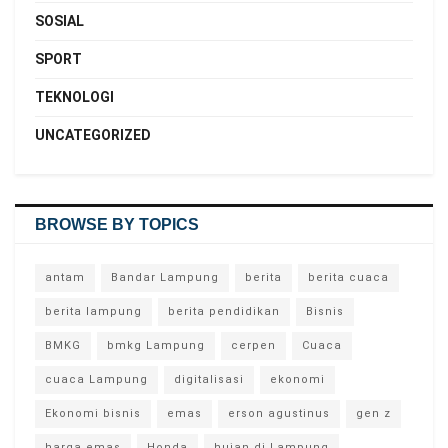
SOSIAL
SPORT
TEKNOLOGI
UNCATEGORIZED
BROWSE BY TOPICS
antam
Bandar Lampung
berita
berita cuaca
berita lampung
berita pendidikan
Bisnis
BMKG
bmkg Lampung
cerpen
Cuaca
cuaca Lampung
digitalisasi
ekonomi
Ekonomi bisnis
emas
erson agustinus
gen z
harga emas
Honda
hujan di Lampung