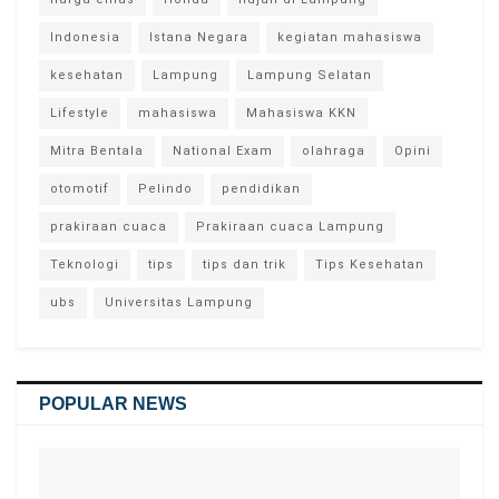
Indonesia
Istana Negara
kegiatan mahasiswa
kesehatan
Lampung
Lampung Selatan
Lifestyle
mahasiswa
Mahasiswa KKN
Mitra Bentala
National Exam
olahraga
Opini
otomotif
Pelindo
pendidikan
prakiraan cuaca
Prakiraan cuaca Lampung
Teknologi
tips
tips dan trik
Tips Kesehatan
ubs
Universitas Lampung
POPULAR NEWS