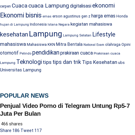
cuaca Lampung
ekonomi
Cuaca
digitalisasi
cerpen
Ekonomi bisnis
harga emas
erson agustinus
Honda
gen z
emas
kegiatan mahasiswa
Indonesia
hujan di Lampung
Istana Negara
Lampung
kesehatan
Lifestyle
Lampung Selatan
mahasiswa
Mitra Bentala
Mahasiswa KKN
olahraga
Opini
National Exam
pendidikan
prakiraan cuaca
otomotif
Prakiraan cuaca
Pelindo
Teknologi
tips dan trik
tips
Tips Kesehatan
ubs
Lampung
Universitas Lampung
POPULAR NEWS
Penjual Video Porno di Telegram Untung Rp5-7
Juta Per Bulan
466 shares
Share
186
Tweet
117