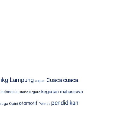
mkg Lampung
cuaca
Cuaca
cerpen
kegiatan mahasiswa
Indonesia
Istana Negara
pendidikan
otomotif
hraga
Opini
Pelindo