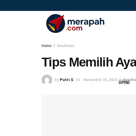
Home
Kesehatan
Tips Memilih Ay
by
Putri S
November 30, 2025
in
Keseh
OPINI