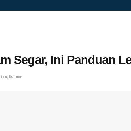
am Segar, Ini Panduan 
atan
,
Kuliner