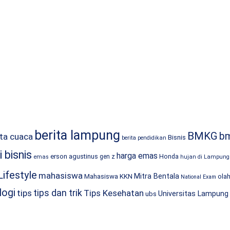
berita lampung
BMKG
b
ita cuaca
Bisnis
berita pendidikan
 bisnis
harga emas
erson agustinus
Honda
gen z
emas
hujan di Lampung
Lifestyle
mahasiswa
Mitra Bentala
Mahasiswa KKN
ola
National Exam
logi
tips dan trik
tips
Tips Kesehatan
Universitas Lampung
ubs