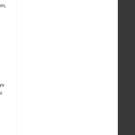
rn,
yu
u