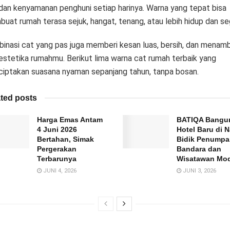
 dan kenyamanan penghuni setiap harinya. Warna yang tepat bisa
uat rumah terasa sejuk, hangat, tenang, atau lebih hidup dan se
inasi cat yang pas juga memberi kesan luas, bersih, dan menam
i estetika rumahmu. Berikut lima warna cat rumah terbaik yang
iptakan suasana nyaman sepanjang tahun, tanpa bosan.
ted posts
Harga Emas Antam
BATIQA Bangu
4 Juni 2026
Hotel Baru di N
Bertahan, Simak
Bidik Penump
Pergerakan
Bandara dan
Terbarunya
Wisatawan Mo
JUNI 4, 2026
JUNI 3, 2026