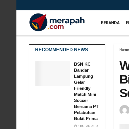
BERANDA
E
RECOMMENDED NEWS
Home
W
BSN KC
Bandar
B
Lampung
Gelar
Friendly
S
Match Mini
Soccer
Bersama PT
Pelabuhan
Bukit Prima
6 BULAN AGO