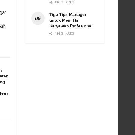
416 SHARES
gar.
Tiga Tips Manager
untuk Memiliki
Karyawan Profesional
bah
414 SHARES
n
atar,
ang
dern