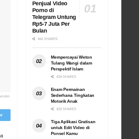
Penjual Video
Porno di
Telegram Untung
Rp5-7 Juta Per
Bulan
466 SHARES
Mempercayai Weton
Tulang Wangi dalam
Perspektif Islam
424 SHARES
Enam Permainan
Sederhana Tingkatan
endiri.
Motorik Anak
420 SHARES
er
Tiga Aplikasi Gratisan
untuk Edit Video di
Ponsel Kamu
na