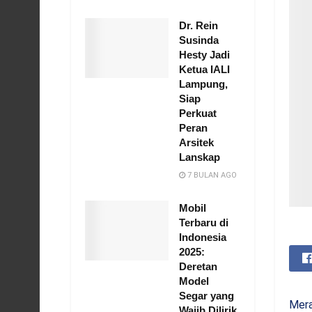
Dr. Rein
Susinda
Hesty Jadi
Ketua IALI
Lampung,
Siap
Perkuat
Peran
Arsitek
Lanskap
7 BULAN AGO
Mobil
Terbaru di
Indonesia
2025:
Deretan
Model
Segar yang
Mer
Wajib Dilirik