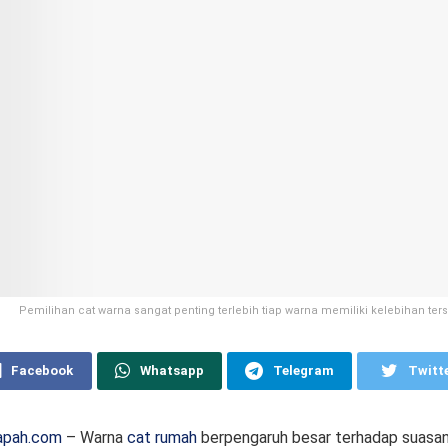
Pemilihan cat warna sangat penting terlebih tiap warna memiliki kelebihan ters
Facebook
Whatsapp
Telegram
Twitt
apah.com
– Warna
cat rumah
berpengaruh besar terhadap suasa