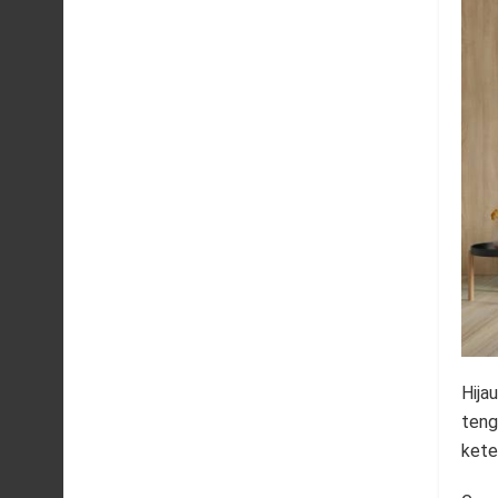
Hija
teng
kete