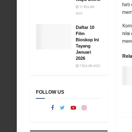
hati
11 BULAN
memb
AGO
Komb
Daftar 10
nila
Film
Bioskop Ini
menc
Tayang
Januari
Rela
2026
7 BULAN AGO
FOLLOW US