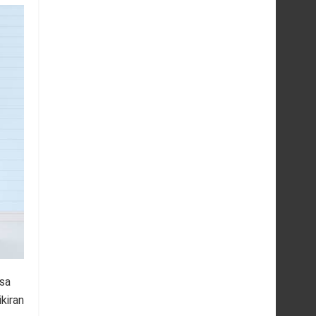
sa
kiran