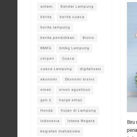
antam
Bandar Lampung
berita
berita cuaca
berita lampung
berita pendidikan
Bisnis
BMKG
bmkg Lampung
cerpen
Cuaca
cuaca Lampung
digitalisasi
ekonomi
Ekonomi bisnis
emas
erson agustinus
gen z
harga emas
Honda
hujan di Lampung
Indonesia
Istana Negara
Biru
pena
kegiatan mahasiswa