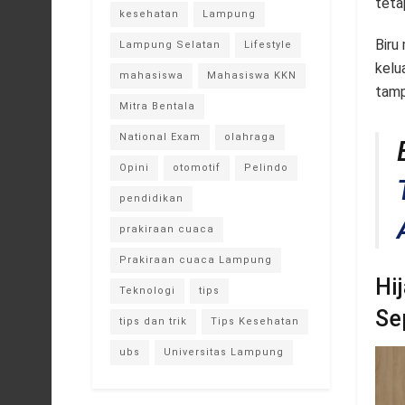
teta
kesehatan
Lampung
Biru
Lampung Selatan
Lifestyle
kelu
mahasiswa
Mahasiswa KKN
tamp
Mitra Bentala
National Exam
olahraga
Opini
otomotif
Pelindo
pendidikan
prakiraan cuaca
Prakiraan cuaca Lampung
Hi
Teknologi
tips
Se
tips dan trik
Tips Kesehatan
ubs
Universitas Lampung