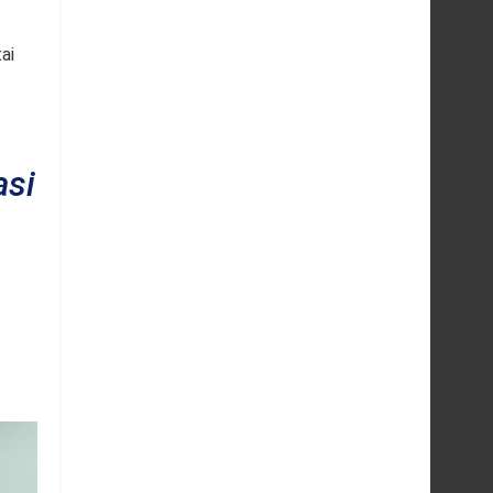
ai
asi