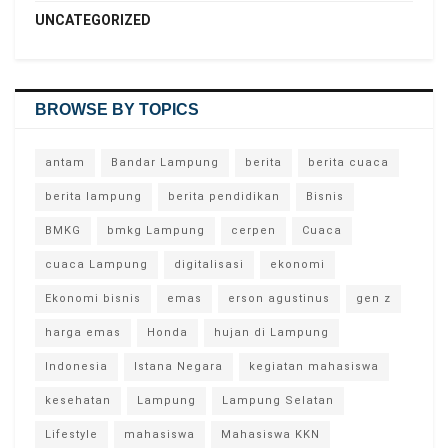
UNCATEGORIZED
BROWSE BY TOPICS
antam
Bandar Lampung
berita
berita cuaca
berita lampung
berita pendidikan
Bisnis
BMKG
bmkg Lampung
cerpen
Cuaca
cuaca Lampung
digitalisasi
ekonomi
Ekonomi bisnis
emas
erson agustinus
gen z
harga emas
Honda
hujan di Lampung
Indonesia
Istana Negara
kegiatan mahasiswa
kesehatan
Lampung
Lampung Selatan
Lifestyle
mahasiswa
Mahasiswa KKN