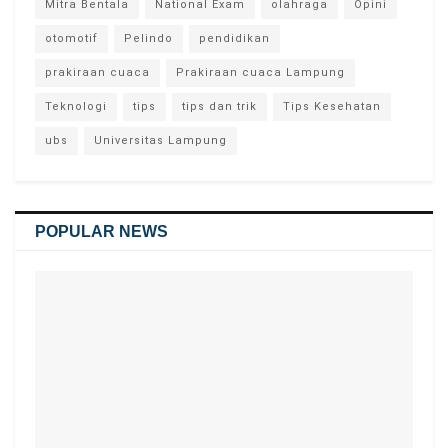
Mitra Bentala
National Exam
olahraga
Opini
otomotif
Pelindo
pendidikan
prakiraan cuaca
Prakiraan cuaca Lampung
Teknologi
tips
tips dan trik
Tips Kesehatan
ubs
Universitas Lampung
POPULAR NEWS