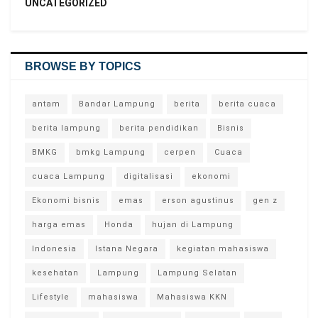
UNCATEGORIZED
BROWSE BY TOPICS
antam
Bandar Lampung
berita
berita cuaca
berita lampung
berita pendidikan
Bisnis
BMKG
bmkg Lampung
cerpen
Cuaca
cuaca Lampung
digitalisasi
ekonomi
Ekonomi bisnis
emas
erson agustinus
gen z
harga emas
Honda
hujan di Lampung
Indonesia
Istana Negara
kegiatan mahasiswa
kesehatan
Lampung
Lampung Selatan
Lifestyle
mahasiswa
Mahasiswa KKN