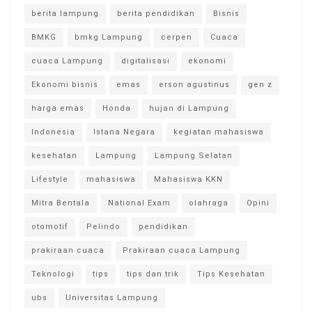
berita lampung
berita pendidikan
Bisnis
BMKG
bmkg Lampung
cerpen
Cuaca
cuaca Lampung
digitalisasi
ekonomi
Ekonomi bisnis
emas
erson agustinus
gen z
harga emas
Honda
hujan di Lampung
Indonesia
Istana Negara
kegiatan mahasiswa
kesehatan
Lampung
Lampung Selatan
Lifestyle
mahasiswa
Mahasiswa KKN
Mitra Bentala
National Exam
olahraga
Opini
otomotif
Pelindo
pendidikan
prakiraan cuaca
Prakiraan cuaca Lampung
Teknologi
tips
tips dan trik
Tips Kesehatan
ubs
Universitas Lampung