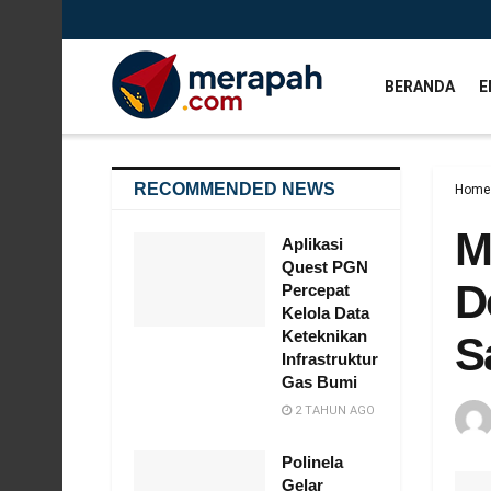
BERANDA
E
RECOMMENDED NEWS
Home
M
Aplikasi
Quest PGN
D
Percepat
Kelola Data
Keteknikan
S
Infrastruktur
Gas Bumi
2 TAHUN AGO
Polinela
Gelar