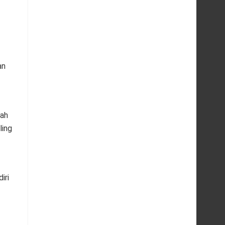
an
ah
ling
iri