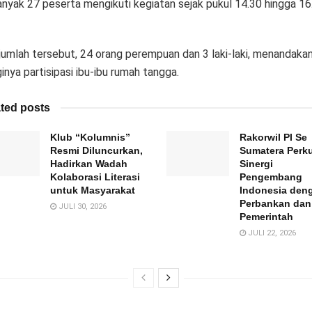
nyak 27 peserta mengikuti kegiatan sejak pukul 14.30 hingga 16
 jumlah tersebut, 24 orang perempuan dan 3 laki-laki, menandaka
ginya partisipasi ibu-ibu rumah tangga.
ted posts
Klub “Kolumnis”
Rakorwil PI Se
Resmi Diluncurkan,
Sumatera Perk
Hadirkan Wadah
Sinergi
Kolaborasi Literasi
Pengembang
untuk Masyarakat
Indonesia den
Perbankan dan
JULI 30, 2026
Pemerintah
JULI 22, 2026