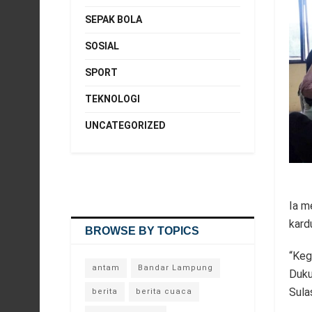
SEPAK BOLA
SOSIAL
SPORT
TEKNOLOGI
UNCATEGORIZED
Ia m
kardu
BROWSE BY TOPICS
“Keg
antam
Bandar Lampung
Duku
Sula
berita
berita cuaca