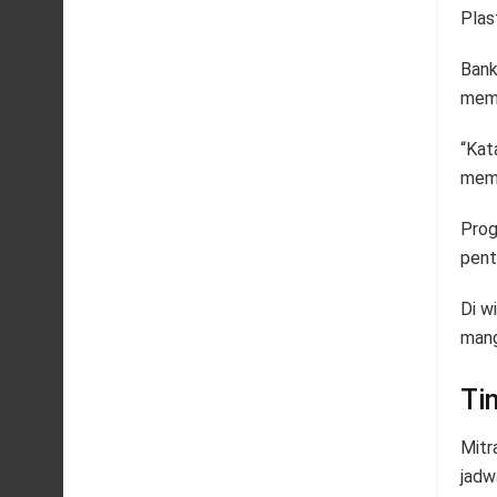
Plast
Bank
memb
“Kat
mema
Prog
pent
Di w
mang
Ti
Mitr
jadw