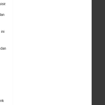
sir.
dan
ini
 dan
ank