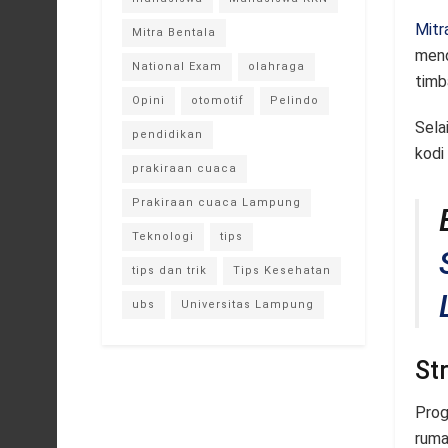
Mitr
Mitra Bentala
mend
National Exam
olahraga
timb
Opini
otomotif
Pelindo
Sela
pendidikan
kodi
prakiraan cuaca
Prakiraan cuaca Lampung
Teknologi
tips
tips dan trik
Tips Kesehatan
ubs
Universitas Lampung
St
Prog
ruma