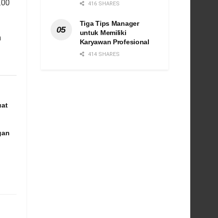
.00
416 SHARES
Tiga Tips Manager
untuk Memiliki
n
Karyawan Profesional
414 SHARES
uat
gan