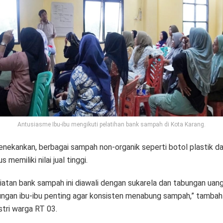
Antusiasme Ibu-ibu mengikuti pelatihan bank sampah di Kota Karang.
enekankan, berbagai sampah non-organik seperti botol plastik d
s memiliki nilai jual tinggi.
iatan bank sampah ini diawali dengan sukarela dan tabungan uang
ngan ibu-ibu penting agar konsisten menabung sampah,” tambah
stri warga RT 03.