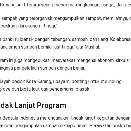
ik yang sulit terurai sering mencemari lingkungan, sungai, dan pesi
 sampah yang terorganisir mengumpulkan sampah, memilahnya, 
erikan nilai ekonomi tinggi.”
a bank itu identik dengan tabungan, sampah, dan uang. Kolaborasi 
najemen sampah bernilai jual tinggi,” ujar Mashabi.
ram ini juga mengedukasi masyarakat mengenai ekonomi sirkular
ingnya pengelolaan sampah dengan benar.
ilayah pesisir Kota Karang, upaya ini penting untuk melindungi
rove dan biota laut dari pencemaran plastik.
ndak Lanjut Program
a Bentala Indonesia merencanakan tindak lanjut kegiatan dengan
al rutin pengumpulan sampah setiap Jumat. Perawatan posko b