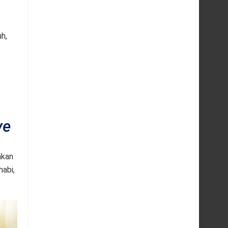
h,
ve
akan
habi,