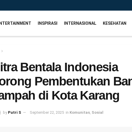
NTERTAINMENT
INSPIRASI
INTERNASIONAL
KESEHATAN
itra Bentala Indonesia
orong Pembentukan Ba
ampah di Kota Karang
by
Putri S
September 22, 2025
in
Komunitas
,
Sosial