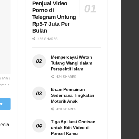
Penjual Video
Porno di
Telegram Untung
Rp5-7 Juta Per
Bulan
466 SHARES
Mempercayai Weton
Tulang Wangi dalam
Perspektif Islam
424 SHARES
 Mitra
entala.
Enam Permainan
Sederhana Tingkatan
Motorik Anak
er
420 SHARES
Tiga Aplikasi Gratisan
esia
untuk Edit Video di
Ponsel Kamu