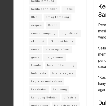
berita lampung
Ke
berita pendidikan
Bisnis
Sa
BMKG
bmkg Lampung
Pese
cerpen
Cuaca
masi
cuaca Lampung
digitalisasi
warg
ekonomi
Ekonomi bisnis
Seti
emas
erson agustinus
meny
gen z
harga emas
penc
Honda
hujan di Lampung
dasar
Indonesia
Istana Negara
“Kes
kegiatan mahasiswa
hany
agar
kesehatan
Lampung
Lampung Selatan
Lifestyle
Du
mahasiswa
Mahasiswa KKN