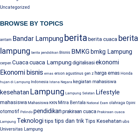
Uncategorized
BROWSE BY TOPICS
berita
berita
Bandar Lampung
berita cuaca
antam
lampung
BMKG
bmkg Lampung
Bisnis
berita pendidikan
cuaca Lampung
ekonomi
Cuaca
digitalisasi
cerpen
Ekonomi bisnis
harga emas
erson agustinus
Honda
gen z
emas
kegiatan mahasiswa
Indonesia
hujan di Lampung
Istana Negara
Lampung
kesehatan
Lifestyle
Lampung Selatan
mahasiswa
Mitra Bentala
Mahasiswa KKN
olahraga
Opini
National Exam
pendidikan
prakiraan cuaca
otomotif
Prakiraan cuaca
Pelindo
Teknologi
tips dan trik
tips
Tips Kesehatan
ubs
Lampung
Universitas Lampung