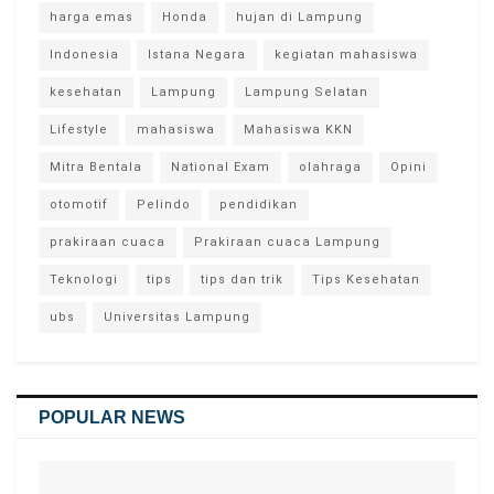
harga emas
Honda
hujan di Lampung
Indonesia
Istana Negara
kegiatan mahasiswa
kesehatan
Lampung
Lampung Selatan
Lifestyle
mahasiswa
Mahasiswa KKN
Mitra Bentala
National Exam
olahraga
Opini
otomotif
Pelindo
pendidikan
prakiraan cuaca
Prakiraan cuaca Lampung
Teknologi
tips
tips dan trik
Tips Kesehatan
ubs
Universitas Lampung
POPULAR NEWS