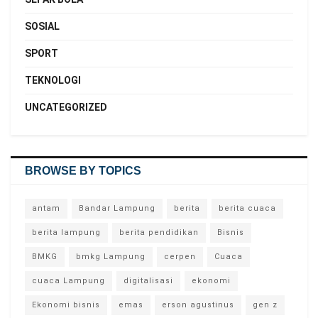
SOSIAL
SPORT
TEKNOLOGI
UNCATEGORIZED
BROWSE BY TOPICS
antam
Bandar Lampung
berita
berita cuaca
berita lampung
berita pendidikan
Bisnis
BMKG
bmkg Lampung
cerpen
Cuaca
cuaca Lampung
digitalisasi
ekonomi
Ekonomi bisnis
emas
erson agustinus
gen z