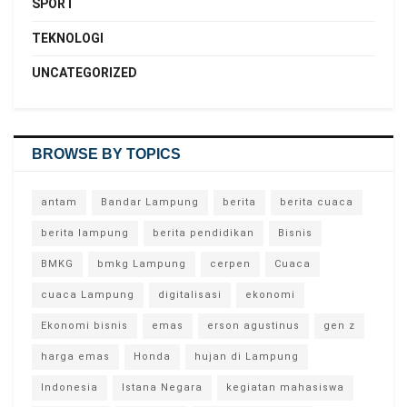
SPORT
TEKNOLOGI
UNCATEGORIZED
BROWSE BY TOPICS
antam
Bandar Lampung
berita
berita cuaca
berita lampung
berita pendidikan
Bisnis
BMKG
bmkg Lampung
cerpen
Cuaca
cuaca Lampung
digitalisasi
ekonomi
Ekonomi bisnis
emas
erson agustinus
gen z
harga emas
Honda
hujan di Lampung
Indonesia
Istana Negara
kegiatan mahasiswa