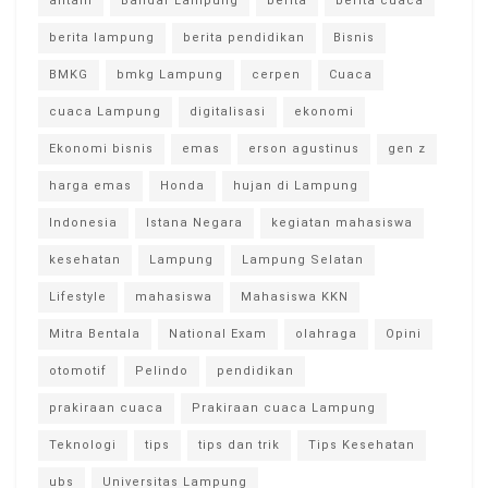
antam
Bandar Lampung
berita
berita cuaca
berita lampung
berita pendidikan
Bisnis
BMKG
bmkg Lampung
cerpen
Cuaca
cuaca Lampung
digitalisasi
ekonomi
Ekonomi bisnis
emas
erson agustinus
gen z
harga emas
Honda
hujan di Lampung
Indonesia
Istana Negara
kegiatan mahasiswa
kesehatan
Lampung
Lampung Selatan
Lifestyle
mahasiswa
Mahasiswa KKN
Mitra Bentala
National Exam
olahraga
Opini
otomotif
Pelindo
pendidikan
prakiraan cuaca
Prakiraan cuaca Lampung
Teknologi
tips
tips dan trik
Tips Kesehatan
ubs
Universitas Lampung